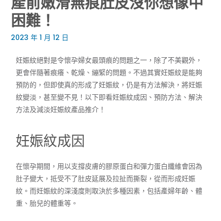
產前嫩滑無痕肚皮沒你想像中
困難！
2023 年 1 月 12 日
​妊娠紋​絕對是令懷孕婦女最頭痕的問題之一，除了不美觀外，
更會伴隨著痕癢、乾燥、繃緊的問題。不過其實妊娠紋是能夠
預防的，但即使真的形成了妊娠紋，仍是有方法解決，將妊娠
紋變淡，甚至變不見！以下即看妊娠紋成因、預防方法、解決
方法及減淡妊娠紋產品推介！
妊娠紋成因
在懷孕期間，用以支撐皮膚的膠原蛋白和彈力蛋白纖維會因為
肚子變大，抵受不了肚皮延展及拉扯而撕裂，從而形成妊娠
紋。而妊娠紋的深淺度則取決於多種因素，包括產婦年齡、體
重、胎兒的體重等。