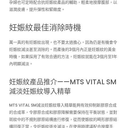
孕婦也可定時配合抗妊娠紋產品的輔助，輕柔地按摩腹部，以
滋潤皮膚，提升彈性和緊緻度。
妊娠紋最佳消除時機
萬一真的有妊娠紋出現，也不要太過擔心，因為仍是有機會令
妊娠紋減淡甚至消除的。而產後的3個月內正是妊娠紋的黃金
時機，如果採用了有效合適的方法，妊娠紋就能在3個月至1年
內明顯減淡。
妊娠紋產品推介——MTS VITAL SM
減淡妊娠紋導入精華
MTS VITAL SM減淡妊娠紋導入精華能夠有效抑制新膠原合成
的合成率，令膠原合成和膠原降解需要保持在平衡狀態，並對
斑紋中的不規則膠原結構進行修復，從而使娠紋的畸形膠原結
構回復正常，令妊娠紋逐步減淡。在使用時建議配合按摩手