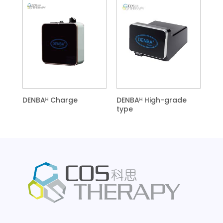
DENBAᴴ Charge
DENBAᴴ High-grade
type