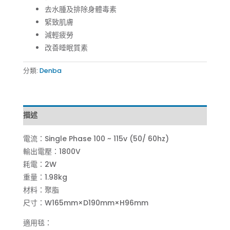
去水腫及排除身體毒素
緊致肌膚
減輕疲勞
改善睡眠質素
分類:
Denba
描述
電流：Single Phase 100 ~ 115v (50/ 60hz)
輸出電壓：1800V
耗電：2W
重量：1.98kg
材料：聚脂
尺寸：W165mm×D190mm×H96mm
適用毯：